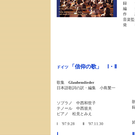
録 
編 
作 
音楽監
発 
「信仰の歌」 Ⅰ・Ⅱ
ドイツ
歌集
Glaubenslieder
日本語歌詞の訳・編集 小島繁一
ソプラノ 中西和世子
テノール 中西規夫
ピアノ 松見とみえ
Ⅰ '97.9.28 Ⅱ '97.11.30
Ⅰ
Ⅱ