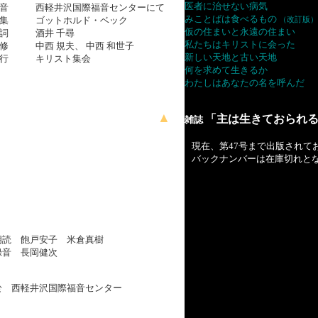
医者に治せない病気
音
西軽井沢国際福音センターにて
みことばは食べるもの
集
ゴットホルド・ベック
（改訂版）
仮の住まいと永遠の住まい
詞
酒井 千尋
私たちはキリストに会った
修
中西 規夫、 中西 和世子
新しい天地と古い天地
行
キリスト集会
何を求めて生きるか
わたしはあなたの名を呼んだ
▲
「主は生きておられ
雑誌
現在、第47号まで出版されて
バックナンバーは在庫切れと
朗読 飽戸安子 米倉真樹
録音 長岡健次
於 西軽井沢国際福音センター