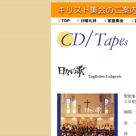
Taglicher Lobpreis
聖歌集初
ＣＤ初版 
独唱・
合 
伴 